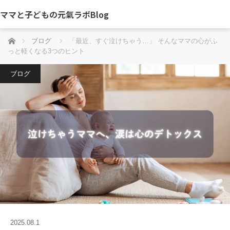
ママと子どもの元氣ラボBlog
ホーム
ブログ
「最近、すぐ泣けちゃう…」 そんなママの心がふ
っと軽くなる3つのヒント
ブログ
2025.08.1