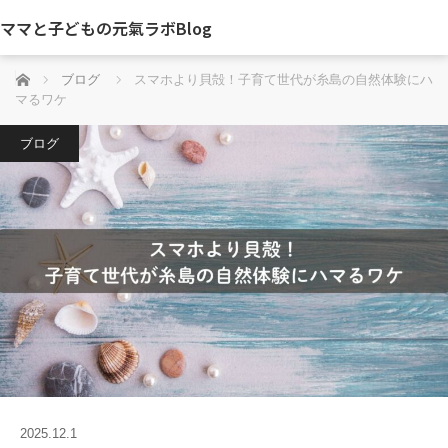
ママと子どもの元氣ラボBlog
ホーム
ブログ
スマホより貝殻！子育て世代が糸島の自然体験にハ
マるワケ
ブログ
2025.12.1