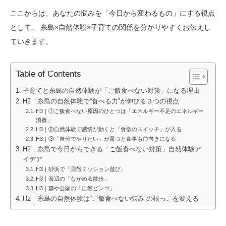
ここからは、あなたの悩みを「今日から変わるもの」にする視点
として、 糸島×自然体験×子育ての関係を分かりやすくお伝えし
ていきます。
Table of Contents
子育てと糸島の自然体験が「ご飯食べない対策」になる理由
H2｜糸島の自然体験で“食べる力”が伸びる３つの視点
H3｜①ご飯食べない原因のひとつは「エネルギー不足のエネルギー
消費」
H3｜②自然体験で感情が動くと「食欲のスイッチ」が入る
H3｜③「自分でやりたい」が育つと食事も前向きになる
H2｜糸島で今日からできる「ご飯食べない対策」自然体験ア
イデア
H3｜砂浜で「貝殻ミッション遊び」
H3｜海辺の「ながめる散歩」
H3｜森や公園の「自然ビンゴ」
H2｜糸島の自然体験は“ご飯食べない悩み”の根っこを変える