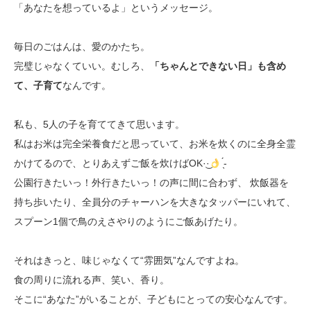
「あなたを想っているよ」というメッセージ。
毎日のごはんは、愛のかたち。
完璧じゃなくていい。むしろ、
「ちゃんとできない日」も含め
て、子育て
なんです。
私も、5人の子を育ててきて思います。
私はお米は完全栄養食だと思っていて、お米を炊くのに全身全霊
かけてるので、とりあえずご飯を炊けばOK·͜·
̖́-‬
公園行きたいっ！外行きたいっ！の声に間に合わず、 炊飯器を
持ち歩いたり、全員分のチャーハンを大きなタッパーにいれて、
スプーン1個で鳥のえさやりのようにご飯あげたり。
それはきっと、味じゃなくて“雰囲気”なんですよね。
食の周りに流れる声、笑い、香り。
そこに“あなた”がいることが、子どもにとっての安心なんです。