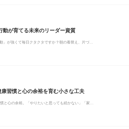
行動が育てる未来のリーダー資質
 行動」が強くて毎日クタクタですか？朝の着替え、片づ…
健康習慣と心の余裕を育む小さな工夫
習慣と心の余裕。「やりたいと思っても続かない」「家…